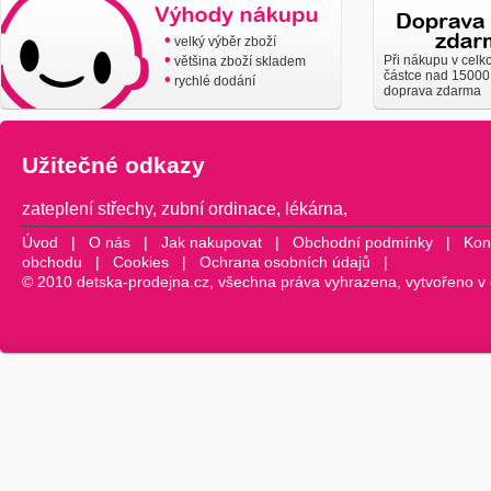
•
velký výběr zboží
•
Při nákupu v celk
většina zboží skladem
částce nad 15000
•
rychlé dodání
doprava zdarma
Užitečné odkazy
zateplení střechy
,
zubní ordinace
,
lékárna
,
Úvod
|
O nás
|
Jak nakupovat
|
Obchodní podmínky
|
Kon
obchodu
|
Cookies
|
Ochrana osobních údajů
|
© 2010 detska-prodejna.cz, všechna práva vyhrazena, vytvořeno v