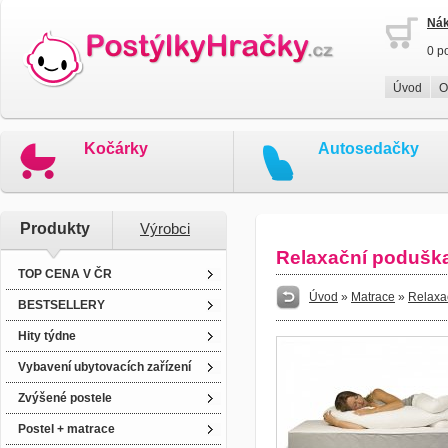
Nák
0 p
Úvod
O
Kočárky
Autosedačky
Produkty
Výrobci
Relaxační podušk
TOP CENA V ČR
Úvod
»
Matrace
»
Relaxač
BESTSELLERY
Hity týdne
Vybavení ubytovacích zařízení
Zvýšené postele
Postel + matrace