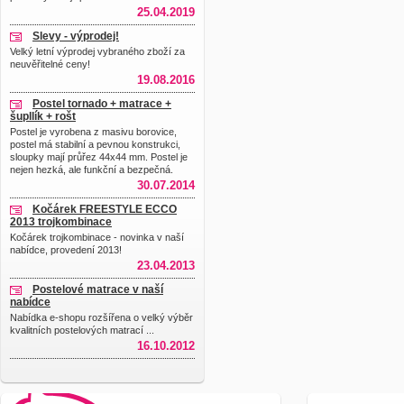
25.04.2019
Slevy - výprodej!
Velký letní výprodej vybraného zboží za
neuvěřitelné ceny!
19.08.2016
Postel tornado + matrace +
šupllík + rošt
Postel je vyrobena z masivu borovice,
postel má stabilní a pevnou konstrukci,
sloupky mají průřez 44x44 mm. Postel je
nejen hezká, ale funkční a bezpečná.
30.07.2014
Kočárek FREESTYLE ECCO
2013 trojkombinace
Kočárek trojkombinace - novinka v naší
nabídce, provedení 2013!
23.04.2013
Postelové matrace v naší
nabídce
Nabídka e-shopu rozšířena o velký výběr
kvalitních postelových matrací ...
16.10.2012