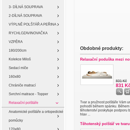
3- DÍLNÁ SOUPRAVA
2-DÍLNÁ SOUPRAVA
VÝPLNĚ POLŠTÁŘ A PEŘINA
RYCHLOZAVINOVAČKA
VZPĚRA
Obdobné produkty:
180/200cm
Kolekce Miloš
Relaxační poduška mezi no
Sedací míče
160x80
831 Kč
831 K
Chrániče matrací
Svrchní matrace - Topper
Tvar a pružnost polštáře Vám 
Relaxační polštáře
pohodlí během spánku. Během
těhotenství poskytuje podporu b
Anatomické polštáře a ortopedické
hlav ...
pomůcky
Těhotenský polštář ve tvaru
170x80