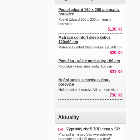
Postel eduard 160 x 200 cm masiv
borovice
Postel Eduard 160 x 200 cm masiv
borovice
5130 Kč
Matrace comfort sleep kokos
120x60 cm
Matrace Comfort Sleep kokos 120x60 cm
820 Kč
Poduška - válec mezi nohy 160 cm
Poduška - válec mezi nohy 160 cm
831 Kč
Noční stolek z masivu vilma -
borovice
Noční stolek z masivu Vilma - borovice
796 Kč
Aktuality
Výprodej zboží TOP cena v ČR
Připravili jsme pro Vás výprodejové
produkty s nejlepší cenou na trhu!