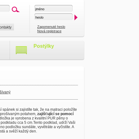
Zapomenuté heslo
ontakty
Nová registrace
Postýlky
šívaný
 spánek si zajistíte tak, že na matraci položíte
ím prošívaným potahem,
zajišťující se pomocí
ložka je vyrobena z kvalitní PUR pěny o
ka podkladu cca 5 cm.Tento podklad, udrží Vaši
o podložku sundáte, vyvětráte a vyčistíte. A
stá a svěží každý den.