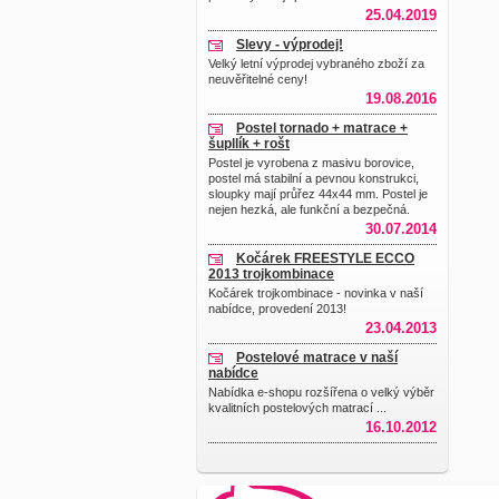
25.04.2019
Slevy - výprodej!
Velký letní výprodej vybraného zboží za
neuvěřitelné ceny!
19.08.2016
Postel tornado + matrace +
šupllík + rošt
Postel je vyrobena z masivu borovice,
postel má stabilní a pevnou konstrukci,
sloupky mají průřez 44x44 mm. Postel je
nejen hezká, ale funkční a bezpečná.
30.07.2014
Kočárek FREESTYLE ECCO
2013 trojkombinace
Kočárek trojkombinace - novinka v naší
nabídce, provedení 2013!
23.04.2013
Postelové matrace v naší
nabídce
Nabídka e-shopu rozšířena o velký výběr
kvalitních postelových matrací ...
16.10.2012