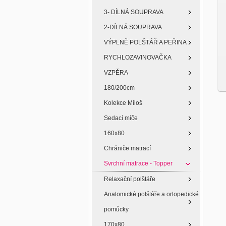
3- DÍLNÁ SOUPRAVA
2-DÍLNÁ SOUPRAVA
VÝPLNĚ POLŠTÁŘ A PEŘINA
RYCHLOZAVINOVAČKA
VZPĚRA
180/200cm
Kolekce Miloš
Sedací míče
160x80
Chrániče matrací
Svrchní matrace - Topper
Relaxační polštáře
Anatomické polštáře a ortopedické
pomůcky
170x80