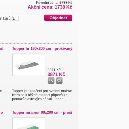
Původní cena:
1738 Kč
Akční cena: 1738 Kč
 kusů:
oš
Topper hr 160x200 cm - prošívaný
3871 Kč
3871 Kč
ci,
Topper je označení pro svrchní matraci,
která se k běžné matraci připevňuje
pomocí elastických pásků. Toppe ...
ro
Topper mramor 90x200 cm - proší