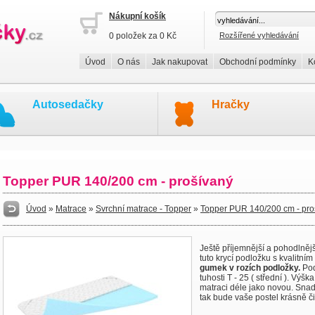
Nákupní košík
0 položek za 0 Kč
Rozšířené vyhledávání
Úvod
O nás
Jak nakupovat
Obchodní podmínky
K
Autosedačky
Hračky
Topper PUR 140/200 cm - prošívaný
Úvod
»
Matrace
»
Svrchní matrace - Topper
»
Topper PUR 140/200 cm - pro
Ještě příjemnější a pohodlnější
tuto krycí podložku s kvalitn
gumek v rozích podložky.
Pod
tuhosti T - 25 ( střední ). Výš
matraci déle jako novou. Snadn
tak bude vaše postel krásně či