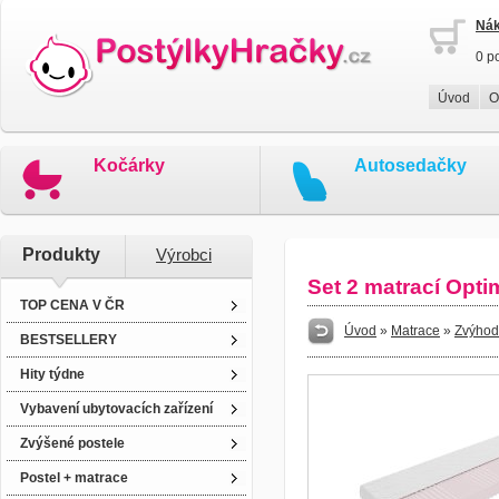
Nák
0 p
Úvod
O
Kočárky
Autosedačky
Produkty
Výrobci
Set 2 matrací Opt
TOP CENA V ČR
Úvod
»
Matrace
»
Zvýhod
BESTSELLERY
Hity týdne
Vybavení ubytovacích zařízení
Zvýšené postele
Postel + matrace