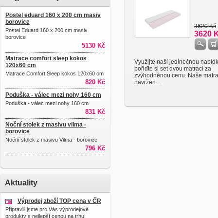
Postel eduard 160 x 200 cm masiv
borovice
3620 Kč
Postel Eduard 160 x 200 cm masiv
3620 
borovice
5130 Kč
Matrace comfort sleep kokos
Využijte naši jedinečnou nabíd
120x60 cm
pořiďte si set dvou matrací za
Matrace Comfort Sleep kokos 120x60 cm
zvýhodněnou cenu. Naše matra
820 Kč
navržen ...
Poduška - válec mezi nohy 160 cm
Poduška - válec mezi nohy 160 cm
831 Kč
Noční stolek z masivu vilma -
borovice
Noční stolek z masivu Vilma - borovice
796 Kč
Aktuality
Výprodej zboží TOP cena v ČR
Připravili jsme pro Vás výprodejové
produkty s nejlepší cenou na trhu!