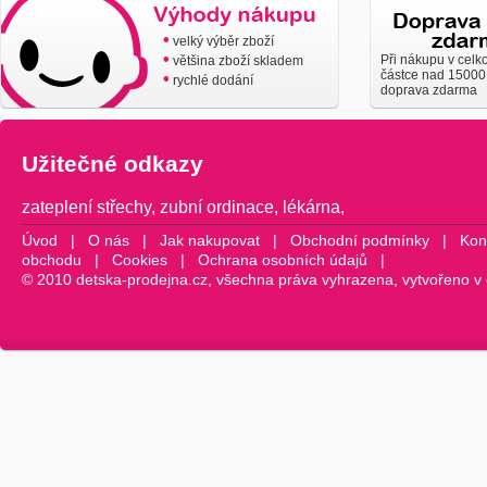
•
velký výběr zboží
•
Při nákupu v celk
většina zboží skladem
částce nad 15000
•
rychlé dodání
doprava zdarma
Užitečné odkazy
zateplení střechy
,
zubní ordinace
,
lékárna
,
Úvod
|
O nás
|
Jak nakupovat
|
Obchodní podmínky
|
Kon
obchodu
|
Cookies
|
Ochrana osobních údajů
|
© 2010 detska-prodejna.cz, všechna práva vyhrazena, vytvořeno v