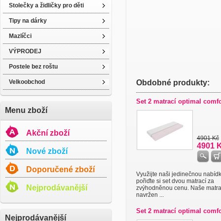
Stolečky a židličky pro děti
Tipy na dárky
Mazlíčci
VÝPRODEJ
Postele bez roštu
Velkoobchod
Obdobné produkty:
Set 2 matrací optimal comfo
Menu zboží
Akční zboží
4901 Kč
4901 
Nové zboží
Doporučené zboží
Využijte naši jedinečnou nabíd
pořiďte si set dvou matrací za
Nejprodávanější
zvýhodněnou cenu. Naše matra
navržen ...
Set 2 matrací optimal comfo
Nejprodávanější