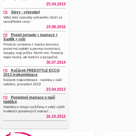
25.04.2019
Slevy - výprodej!
Velký letní výprodej vybraného zboží za
neuvěřitelné ceny!
19.08.2016
Postel tornado + matrace +
šupllík + rošt
Postel je vyrobena z masivu borovice,
postel má stabilní a pevnou konstrukci,
sloupky mají průřez 44x44 mm. Postel je
nejen hezká, ale funkční a bezpečná.
30.07.2014
Kočárek FREESTYLE ECCO
2013 trojkombinace
Kočárek trojkombinace - novinka v naší
nabídce, provedení 2013!
23.04.2013
Postelové matrace v naší
nabídce
Nabídka e-shopu rozšířena o velký výběr
kvalitních postelových matrací ...
16.10.2012