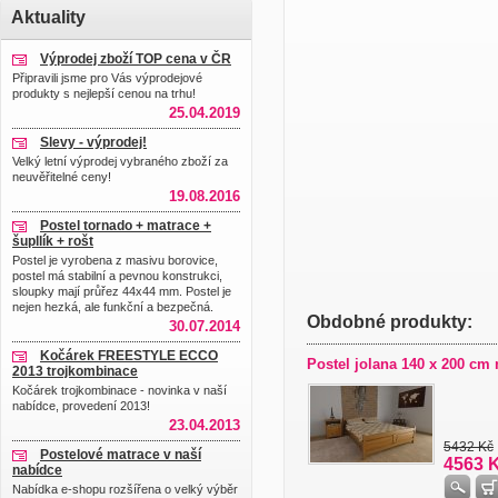
Aktuality
Výprodej zboží TOP cena v ČR
Připravili jsme pro Vás výprodejové
produkty s nejlepší cenou na trhu!
25.04.2019
Slevy - výprodej!
Velký letní výprodej vybraného zboží za
neuvěřitelné ceny!
19.08.2016
Postel tornado + matrace +
šupllík + rošt
Postel je vyrobena z masivu borovice,
postel má stabilní a pevnou konstrukci,
sloupky mají průřez 44x44 mm. Postel je
nejen hezká, ale funkční a bezpečná.
Obdobné produkty:
30.07.2014
Kočárek FREESTYLE ECCO
Postel jolana 140 x 200 cm
2013 trojkombinace
Kočárek trojkombinace - novinka v naší
nabídce, provedení 2013!
23.04.2013
5432 Kč
Postelové matrace v naší
4563 
nabídce
Nabídka e-shopu rozšířena o velký výběr