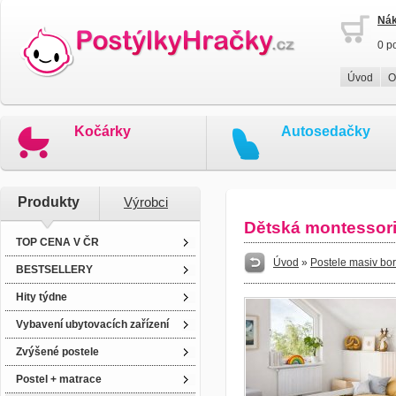
Nák
0 p
Úvod
O
Kočárky
Autosedačky
Produkty
Výrobci
Dětská montessori
TOP CENA V ČR
Úvod
»
Postele masiv bo
BESTSELLERY
Hity týdne
Vybavení ubytovacích zařízení
Zvýšené postele
Postel + matrace