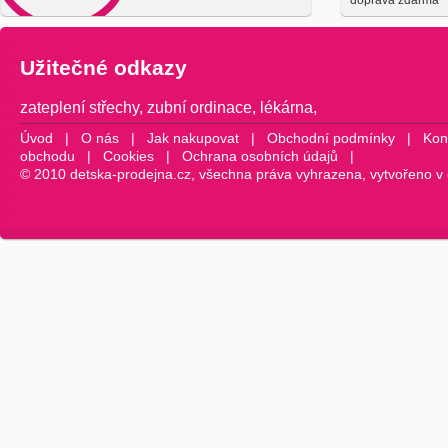
doprava zdarma
Užitečné odkazy
zateplení střechy
,
zubní ordinace
,
lékárna
,
Úvod
|
O nás
|
Jak nakupovat
|
Obchodní podmínky
|
Kon
obchodu
|
Cookies
|
Ochrana osobních údajů
|
© 2010 detska-prodejna.cz, všechna práva vyhrazena, vytvořeno v