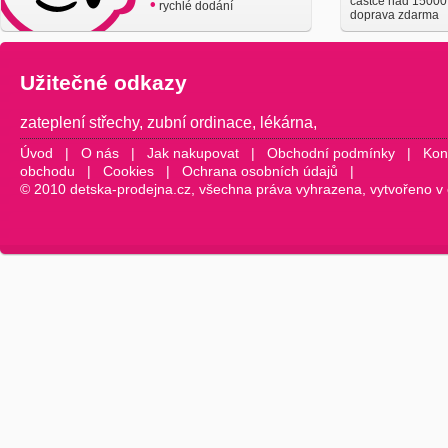
částce nad 15000
•
rychlé dodání
doprava zdarma
Užitečné odkazy
zateplení střechy
,
zubní ordinace
,
lékárna
,
Úvod
|
O nás
|
Jak nakupovat
|
Obchodní podmínky
|
Kon
obchodu
|
Cookies
|
Ochrana osobních údajů
|
© 2010 detska-prodejna.cz, všechna práva vyhrazena, vytvořeno v