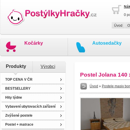
Nák
0 p
Úvod
O
Kočárky
Autosedačky
Produkty
Výrobci
Postel Jolana 140
TOP CENA V ČR
Úvod
»
Postele masiv bo
BESTSELLERY
Hity týdne
Vybavení ubytovacích zařízení
Zvýšené postele
Postel + matrace