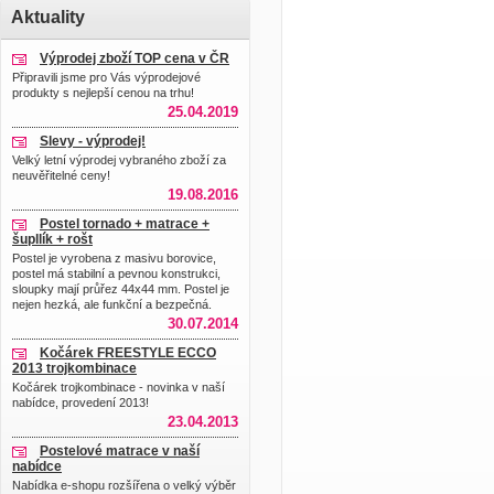
Aktuality
Výprodej zboží TOP cena v ČR
Připravili jsme pro Vás výprodejové
produkty s nejlepší cenou na trhu!
25.04.2019
Slevy - výprodej!
Velký letní výprodej vybraného zboží za
neuvěřitelné ceny!
19.08.2016
Postel tornado + matrace +
šupllík + rošt
Postel je vyrobena z masivu borovice,
postel má stabilní a pevnou konstrukci,
sloupky mají průřez 44x44 mm. Postel je
nejen hezká, ale funkční a bezpečná.
30.07.2014
Kočárek FREESTYLE ECCO
2013 trojkombinace
Kočárek trojkombinace - novinka v naší
nabídce, provedení 2013!
23.04.2013
Postelové matrace v naší
nabídce
Nabídka e-shopu rozšířena o velký výběr