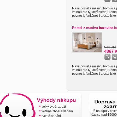
Naše postel z masivu borovice j
volbou pro ty, kteří hledají komb
pevnosti, funkčnosti a estetické .
Postel z masivu borovice be
5793 Kč
4867 
Naše postel z masivu borovice j
volbou pro ty, kteří hledají komb
pevnosti, funkčnosti a estetické .
•
velký výběr zboží
•
Při nákupu v celk
většina zboží skladem
částce nad 15000
•
rychlé dodání