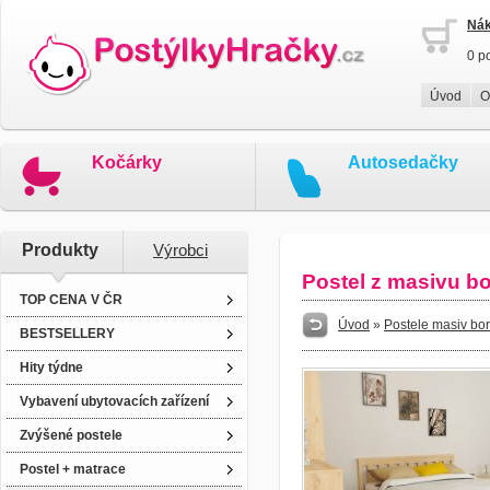
Nák
0 p
Úvod
O
Kočárky
Autosedačky
Produkty
Výrobci
Postel z masivu b
TOP CENA V ČR
Úvod
»
Postele masiv bo
BESTSELLERY
Hity týdne
Vybavení ubytovacích zařízení
Zvýšené postele
Postel + matrace