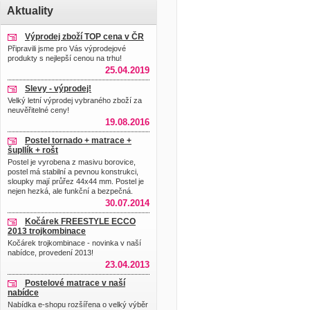
Aktuality
Výprodej zboží TOP cena v ČR
Připravili jsme pro Vás výprodejové
produkty s nejlepší cenou na trhu!
25.04.2019
Slevy - výprodej!
Velký letní výprodej vybraného zboží za
neuvěřitelné ceny!
19.08.2016
Postel tornado + matrace +
šupllík + rošt
Postel je vyrobena z masivu borovice,
postel má stabilní a pevnou konstrukci,
sloupky mají průřez 44x44 mm. Postel je
nejen hezká, ale funkční a bezpečná.
30.07.2014
Kočárek FREESTYLE ECCO
2013 trojkombinace
Kočárek trojkombinace - novinka v naší
nabídce, provedení 2013!
23.04.2013
Postelové matrace v naší
nabídce
Nabídka e-shopu rozšířena o velký výběr