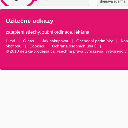
doprava zdarma
Užitečné odkazy
zateplení střechy
,
zubní ordinace
,
lékárna
,
Úvod
|
O nás
|
Jak nakupovat
|
Obchodní podmínky
|
Kon
obchodu
|
Cookies
|
Ochrana osobních údajů
|
© 2010 detska-prodejna.cz, všechna práva vyhrazena, vytvořeno v