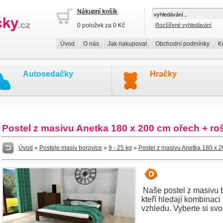
Nákupní košík
0 položek za 0 Kč
Rozšířené vyhledávání
Úvod
O nás
Jak nakupovat
Obchodní podmínky
K
Autosedačky
Hračky
Postel z masivu Anetka 180 x 200 cm ořech + 
Úvod
»
Postele masiv borovice
»
9 - 25 kg
»
Postel z masivu Anetka 180 x 
Naše postel z masivu bo
kteří hledají kombinaci
vzhledu. Vyberte si svo