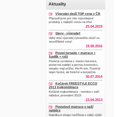
Aktuality
Výprodej zboží TOP cena v ČR
Připravili jsme pro Vás výprodejové
produkty s nejlepší cenou na trhu!
25.04.2019
Slevy - výprodej!
Velký letní výprodej vybraného zboží za
neuvěřitelné ceny!
19.08.2016
Postel tornado + matrace +
šupllík + rošt
Postel je vyrobena z masivu borovice,
postel má stabilní a pevnou konstrukci,
sloupky mají průřez 44x44 mm. Postel je
nejen hezká, ale funkční a bezpečná.
30.07.2014
Kočárek FREESTYLE ECCO
2013 trojkombinace
Kočárek trojkombinace - novinka v naší
nabídce, provedení 2013!
23.04.2013
Postelové matrace v naší
nabídce
Nabídka e-shopu rozšířena o velký výběr