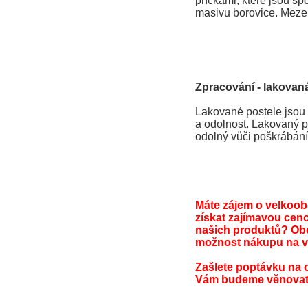
příčkami, které jsou spoj
masivu borovice. Mezer
Zpracování - lakovaná
Lakované postele jsou 
a odolnost. Lakovaný po
odolný vůči poškrábání
Máte zájem o velkoo
získat zajímavou cen
našich produktů? Ob
možnost nákupu na v
Zašlete poptávku na 
Vám budeme věnovat