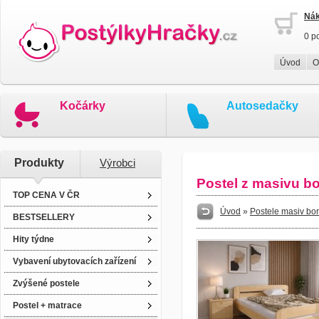
Nák
0 p
Úvod
O
Kočárky
Autosedačky
Produkty
Výrobci
Postel z masivu 
TOP CENA V ČR
Úvod
»
Postele masiv bo
BESTSELLERY
Hity týdne
Vybavení ubytovacích zařízení
Zvýšené postele
Postel + matrace