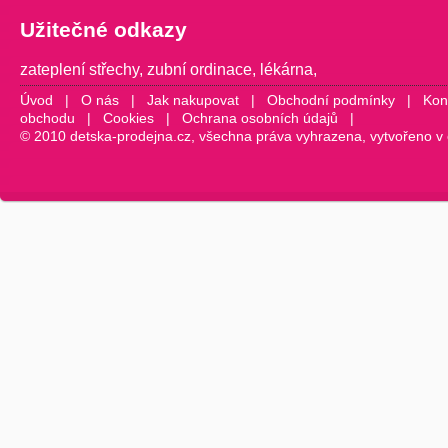
Užitečné odkazy
zateplení střechy
,
zubní ordinace
,
lékárna
,
Úvod
|
O nás
|
Jak nakupovat
|
Obchodní podmínky
|
Kon
obchodu
|
Cookies
|
Ochrana osobních údajů
|
© 2010 detska-prodejna.cz, všechna práva vyhrazena, vytvořeno v