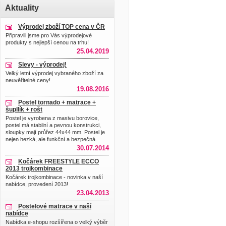
Aktuality
Výprodej zboží TOP cena v ČR
Připravili jsme pro Vás výprodejové
produkty s nejlepší cenou na trhu!
25.04.2019
Slevy - výprodej!
Velký letní výprodej vybraného zboží za
neuvěřitelné ceny!
19.08.2016
Postel tornado + matrace +
šupllík + rošt
Postel je vyrobena z masivu borovice,
postel má stabilní a pevnou konstrukci,
sloupky mají průřez 44x44 mm. Postel je
nejen hezká, ale funkční a bezpečná.
30.07.2014
Kočárek FREESTYLE ECCO
2013 trojkombinace
Kočárek trojkombinace - novinka v naší
nabídce, provedení 2013!
23.04.2013
Postelové matrace v naší
nabídce
Nabídka e-shopu rozšířena o velký výběr