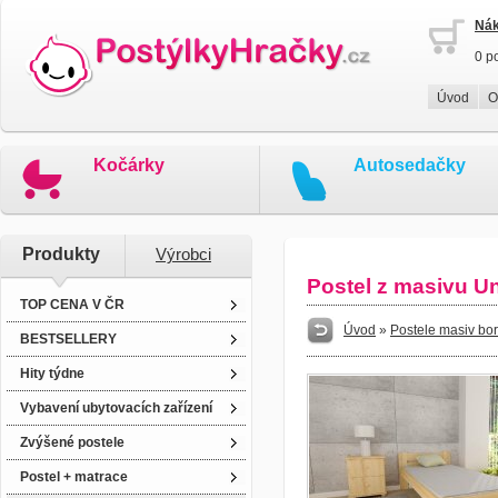
Nák
0 p
Úvod
O
Kočárky
Autosedačky
Produkty
Výrobci
Postel z masivu U
TOP CENA V ČR
Úvod
»
Postele masiv bo
BESTSELLERY
Hity týdne
Vybavení ubytovacích zařízení
Zvýšené postele
Postel + matrace