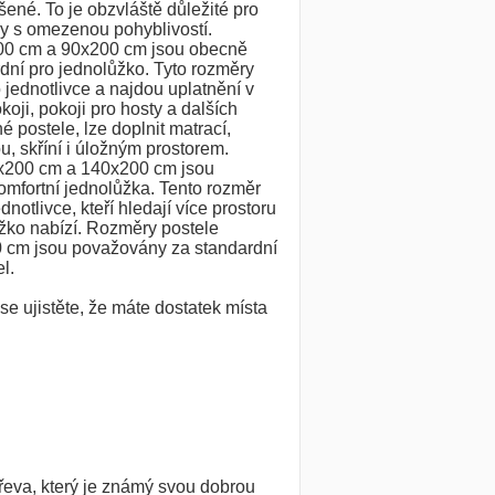
šené. To je obzvláště důležité pro
y s omezenou pohyblivostí.
00 cm a 90x200 cm jsou obecně
ní pro jednolůžko. Tyto rozměry
o jednotlivce a najdou uplatnění v
koji, pokoji pro hosty a dalších
 postele, lze doplnit matrací,
u, skříní i úložným prostorem.
x200 cm a 140x200 cm jsou
mfortní jednolůžka. Tento rozměr
ednotlivce, kteří hledají více prostoru
žko nabízí. Rozměry postele
 cm jsou považovány za standardní
l.
e ujistěte, že máte dostatek místa
dřeva, který je známý svou dobrou