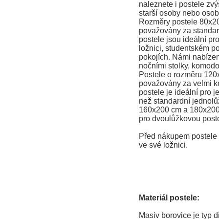
naleznete i postele zvý
starší osoby nebo osob
Rozměry postele 80x2
považovány za standard
postele jsou ideální pr
ložnici, studentském po
pokojích. Námi nabízené
nočními stolky, komodo
Postele o rozměru 120
považovány za velmi ko
postele je ideální pro j
než standardní jednolů
160x200 cm a 180x200
pro dvoulůžkovou poste
Před nákupem postele s
ve své ložnici.
Materiál postele:
Masiv borovice je typ 