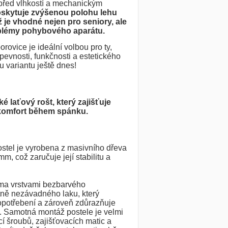
 před vlhkostí a mechanickým
oskytuje zvýšenou polohu lehu
ž je vhodné nejen pro seniory, ale
oblémy pohybového aparátu.
rovice je ideální volbou pro ty,
 pevnosti, funkčnosti a estetického
u variantu ještě dnes!
ké laťový rošt, který zajišťuje
 komfort během spánku.
ostel je vyrobena z masivního dřeva
mm, což zaručuje její stabilitu a
ěma vrstvami bezbarvého
tně nezávadného laku, který
 opotřebení a zároveň zdůrazňuje
. Samotná montáž postele je velmi
 šroubů, zajišťovacích matic a