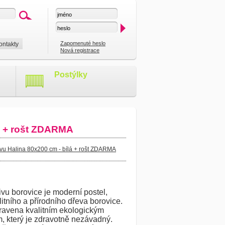
Zapomenuté heslo
ontakty
Nová registrace
Postýlky
lá + rošt ZDARMA
ivu Halina 80x200 cm - bílá + rošt ZDARMA
vu borovice je moderní postel,
litního a přírodního dřeva borovice.
ravena kvalitním ekologickým
, který je zdravotně nezávadný.