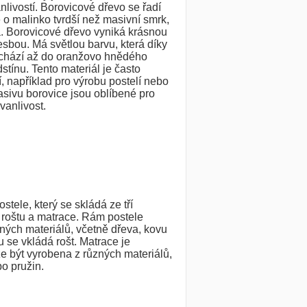
nlivostí. Borovicové dřevo se řadí
 o malinko tvrdší než masivní smrk,
. Borovicové dřevo vyniká krásnou
esbou. Má světlou barvu, která díky
echází až do oranžovo hnědého
tínu. Tento materiál je často
, například pro výrobu postelí nebo
sivu borovice jsou oblíbené pro
rvanlivost.
ostele, který se skládá ze tří
, roštu a matrace. Rám postele
ných materiálů, včetně dřeva, kovu
 se vkládá rošt. Matrace je
e být vyrobena z různých materiálů,
o pružin.