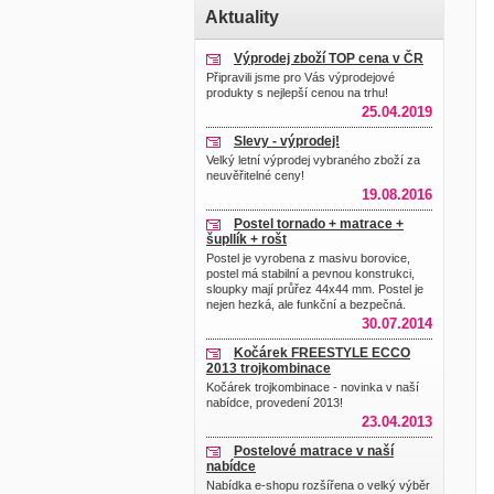
Aktuality
Výprodej zboží TOP cena v ČR
Připravili jsme pro Vás výprodejové
produkty s nejlepší cenou na trhu!
25.04.2019
Slevy - výprodej!
Velký letní výprodej vybraného zboží za
neuvěřitelné ceny!
19.08.2016
Postel tornado + matrace +
šupllík + rošt
Postel je vyrobena z masivu borovice,
postel má stabilní a pevnou konstrukci,
sloupky mají průřez 44x44 mm. Postel je
nejen hezká, ale funkční a bezpečná.
30.07.2014
Kočárek FREESTYLE ECCO
2013 trojkombinace
Kočárek trojkombinace - novinka v naší
nabídce, provedení 2013!
23.04.2013
Postelové matrace v naší
nabídce
Nabídka e-shopu rozšířena o velký výběr