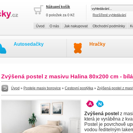
Nákupní košík
0 položek za 0 Kč
Rozšířené vyhledávání
Úvod
O nás
Jak nakupovat
Obchodní podmínky
K
Autosedačky
Hračky
Zvýšená postel z masivu Halina 80x200 cm - bí
Úvod
»
Postele masiv borovice
»
Cestovní postýlka
»
Zvýšená postel z mas
Zvýšená postel
z masi
která je vyráběna z kva
Postel je povrchově up
vodou ředitelným lakem