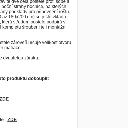
avíte dvě čela postele proti sobě a
 boční strany bočnice, na kterých
ny podklady pro připevnění roštu.
0 až 180x200 cm) se ještě vkládá
, která středem postele podpírá v
í kompletu šroubení je i montážní
ele zároveň určuje velikost otvoru
ěr matrace.
e dvouletou záruku.
to produktu dokoupit:
ZDE
te -
ZDE