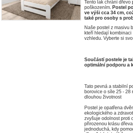
Tento lak chrání dřevo
poškozením.
Postel p
ve výši cca 34 cm, co
také pro osoby s pr
Naše postel z masivu bo
kteří hledají kombinaci
vzhledu. Vyberte si svo
Součástí postele je ta
optimální podporu a
Tato pevná a stabilní p
borovice o síle 25 - 28 
dlouhou životnost
Postel je opatřena dv
ekologického a zdravo
zvyšuje odolnost proti
přirozenou krásu dřeva
jednoduchá, kdy pomocí