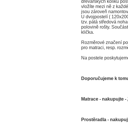
dřevařských kolíků post
vložíte mezi ně z každé
jsou zároveň namontová
U dvojpostelí ( 120x20
tzv. pátá středová noha
polovině rošty. Součást
klička.
Rozměrové značení post
pro matraci, resp. rozm
Na postele poskytujem
Doporučujeme k tomu
Matrace - nakupujte -
Prostěradla - nakupuj