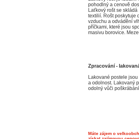
pohodlný a cenově dos
Laťkový rošt se skládá 
textilií. Rošt poskytuje
vzduchu a odvádění vlhk
příčkami, které jsou spoj
masivu borovice. Mezer
Zpracování - lakovaná
Lakované postele jsou 
a odolnost. Lakovaný po
odolný vůči poškrábání
Máte zájem o velkoobch
získat zajímavou cenov