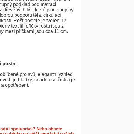
tupný podklad pod matraci.
z dřevěných lišt, které jsou spojeny
 dobrou podporu těla, cirkulaci
osti. Rošt postele je tvořen 12
eny textilií, příčky roštu jsou z
y mezi příčkami jsou cca 11 cm.
 postel:
oblíbené pro svůj elegantní vzhled
vrch je hladký, snadno se čistí a je
 a opotřebení.
odní spolupráci? Nebo chcete
ou nabídku na větší množství našich