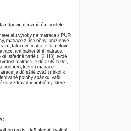
la odpovídat rozměrům postele.
materiálu výroby na matrace z PUR
y, matrace z líné pěny, pružinové
trace, latexové matrace, lamelové
trace, antibakteriální matrace.
é, středně tvrdé (H2, H3), tvrdé
vrdost matrace je důležitý faktor,
 a podporu, kterou matrace
atrace je důležité zvážit několik
eferované polohy spánku, vaší
ékoliv zdravotní problémy, které
A:
olbou pro ty, kteří hledají kvalitní,