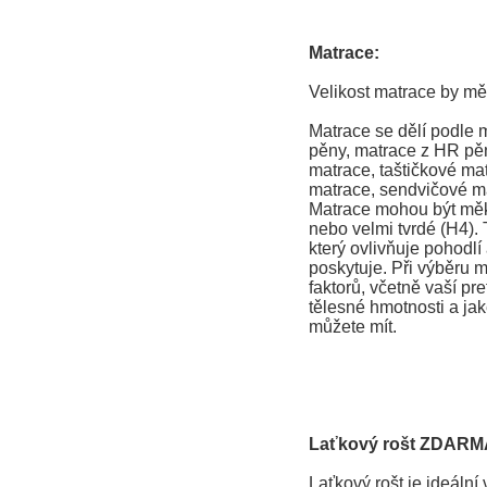
Matrace:
Velikost matrace by mě
Matrace se dělí podle 
pěny, matrace z HR pěn
matrace, taštičkové ma
matrace, sendvičové ma
Matrace mohou být měkk
nebo velmi tvrdé (H4). T
který ovlivňuje pohodlí
poskytuje. Při výběru m
faktorů, včetně vaší pr
tělesné hmotnosti a jak
můžete mít.
Laťkový rošt ZDARM
Laťkový rošt je ideální v