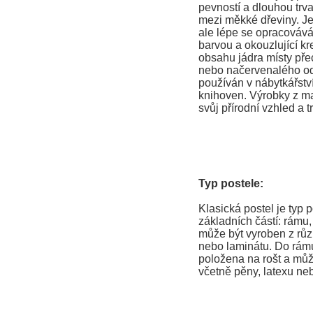
pevností a dlouhou trva
mezi měkké dřeviny. Je
ale lépe se opracovává
barvou a okouzlující kr
obsahu jádra místy př
nebo načervenalého ods
používán v nábytkářství
knihoven. Výrobky z ma
svůj přírodní vzhled a t
Typ postele:
Klasická postel je typ p
základních částí: rámu
může být vyroben z růz
nebo laminátu. Do rámu
položena na rošt a můž
včetně pěny, latexu neb