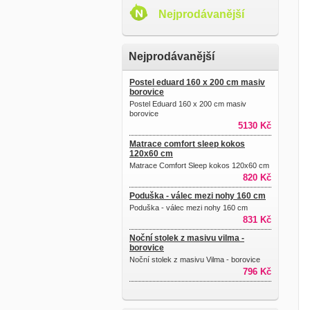
Nejprodávanější
Nejprodávanější
Postel eduard 160 x 200 cm masiv
borovice
Postel Eduard 160 x 200 cm masiv
borovice
5130 Kč
Matrace comfort sleep kokos
120x60 cm
Matrace Comfort Sleep kokos 120x60 cm
820 Kč
Poduška - válec mezi nohy 160 cm
Poduška - válec mezi nohy 160 cm
831 Kč
Noční stolek z masivu vilma -
borovice
Noční stolek z masivu Vilma - borovice
796 Kč