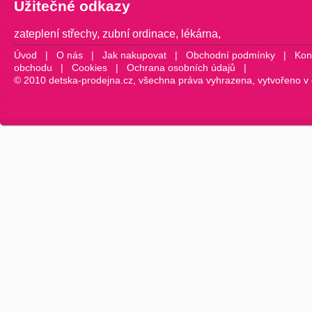
Užitečné odkazy
zateplení střechy
,
zubní ordinace
,
lékárna
,
Úvod
|
O nás
|
Jak nakupovat
|
Obchodní podmínky
|
Kon
obchodu
|
Cookies
|
Ochrana osobních údajů
|
© 2010 detska-prodejna.cz, všechna práva vyhrazena, vytvořeno v