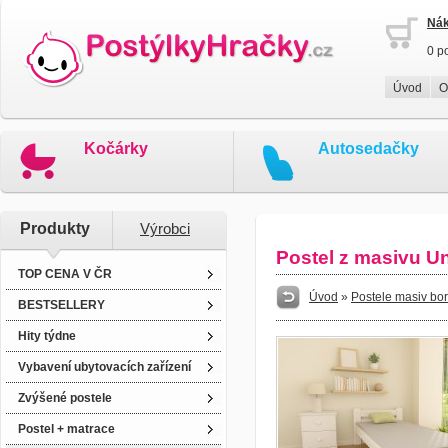
Nák
0 p
Úvod
O
Kočárky
Autosedačky
Produkty
Výrobci
Postel z masivu U
TOP CENA V ČR
Úvod
»
Postele masiv bo
BESTSELLERY
Hity týdne
Vybavení ubytovacích zařízení
Zvýšené postele
Postel + matrace