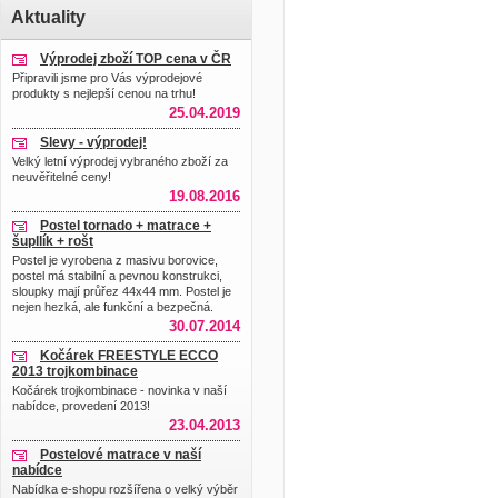
Aktuality
Výprodej zboží TOP cena v ČR
Připravili jsme pro Vás výprodejové
produkty s nejlepší cenou na trhu!
25.04.2019
Slevy - výprodej!
Velký letní výprodej vybraného zboží za
neuvěřitelné ceny!
19.08.2016
Postel tornado + matrace +
šupllík + rošt
Postel je vyrobena z masivu borovice,
postel má stabilní a pevnou konstrukci,
sloupky mají průřez 44x44 mm. Postel je
nejen hezká, ale funkční a bezpečná.
30.07.2014
Kočárek FREESTYLE ECCO
2013 trojkombinace
Kočárek trojkombinace - novinka v naší
nabídce, provedení 2013!
23.04.2013
Postelové matrace v naší
nabídce
Nabídka e-shopu rozšířena o velký výběr