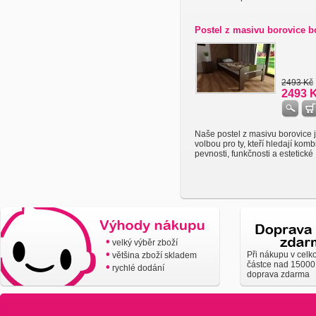
Postel z masivu borovice 
2493 Kč
2493 
Naše postel z masivu borovice j
volbou pro ty, kteří hledají komb
pevnosti, funkčnosti a estetické .
•
velký výběr zboží
•
Při nákupu v celk
většina zboží skladem
částce nad 15000
•
rychlé dodání
doprava zdarma