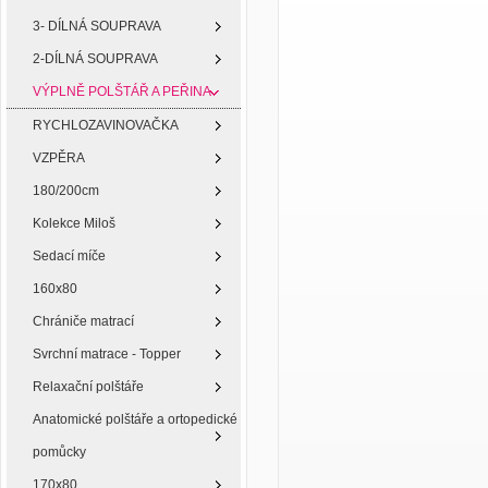
3- DÍLNÁ SOUPRAVA
2-DÍLNÁ SOUPRAVA
VÝPLNĚ POLŠTÁŘ A PEŘINA
RYCHLOZAVINOVAČKA
VZPĚRA
180/200cm
Kolekce Miloš
Sedací míče
160x80
Chrániče matrací
Svrchní matrace - Topper
Relaxační polštáře
Anatomické polštáře a ortopedické
pomůcky
170x80