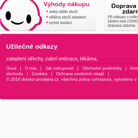
•
velký výběr zboží
•
Při nákupu v celk
většina zboží skladem
částce nad 15000
•
rychlé dodání
doprava zdarma
Užitečné odkazy
zateplení střechy
,
zubní ordinace
,
lékárna
,
Úvod
|
O nás
|
Jak nakupovat
|
Obchodní podmínky
|
Kon
obchodu
|
Cookies
|
Ochrana osobních údajů
|
© 2010 detska-prodejna.cz, všechna práva vyhrazena, vytvořeno v