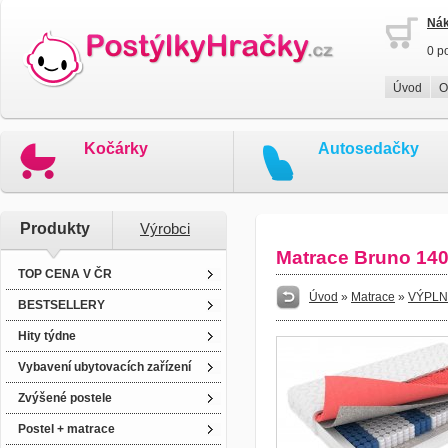
Nák
0 p
Úvod
O
Kočárky
Autosedačky
Produkty
Výrobci
Matrace Bruno 140
TOP CENA V ČR
Úvod
»
Matrace
»
VÝPLN
BESTSELLERY
Hity týdne
Vybavení ubytovacích zařízení
Zvýšené postele
Postel + matrace