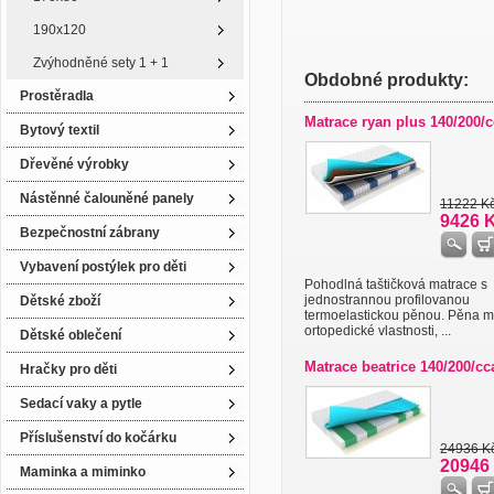
190x120
Zvýhodněné sety 1 + 1
Obdobné produkty:
Prostěradla
Matrace ryan plus 140/200/c
Bytový textil
Dřevěné výrobky
Nástěnné čalouněné panely
11222 K
9426 
Bezpečnostní zábrany
Vybavení postýlek pro děti
Pohodlná taštičková matrace s
jednostrannou profilovanou
Dětské zboží
termoelastickou pěnou. Pěna 
ortopedické vlastnosti, ...
Dětské oblečení
Matrace beatrice 140/200/cc
Hračky pro děti
Sedací vaky a pytle
Příslušenství do kočárku
24936 K
20946
Maminka a miminko