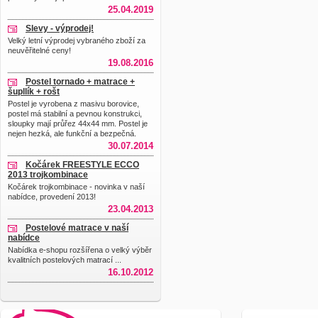
25.04.2019
Slevy - výprodej!
Velký letní výprodej vybraného zboží za
neuvěřitelné ceny!
19.08.2016
Postel tornado + matrace +
šupllík + rošt
Postel je vyrobena z masivu borovice,
postel má stabilní a pevnou konstrukci,
sloupky mají průřez 44x44 mm. Postel je
nejen hezká, ale funkční a bezpečná.
30.07.2014
Kočárek FREESTYLE ECCO
2013 trojkombinace
Kočárek trojkombinace - novinka v naší
nabídce, provedení 2013!
23.04.2013
Postelové matrace v naší
nabídce
Nabídka e-shopu rozšířena o velký výběr
kvalitních postelových matrací ...
16.10.2012