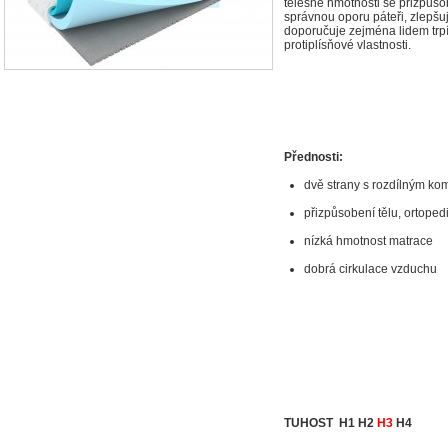
tělesné hmotnosti se přizpůsob
správnou oporu páteři, zlepšuj
doporučuje zejména lidem trpí
protiplísňové vlastnosti.
Přednosti:
dvě strany s rozdílným ko
přizpůsobení tělu, ortopedi
nízká hmotnost matrace
dobrá cirkulace vzduchu
TUHOST H1 H2
H3
H4