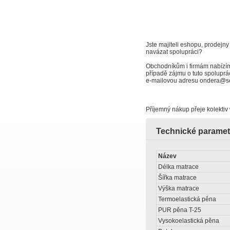
Jste majiteli eshopu, prodejny
navázat spolupráci?
Obchodníkům i firmám nabízí
případě zájmu o tuto spoluprác
e-mailovou adresu ondera@s
Příjemný nákup přeje kolektiv
Technické paramet
Název
Délka matrace
Šířka matrace
Výška matrace
Termoelastická pěna
PUR pěna T-25
Vysokoelastická pěna