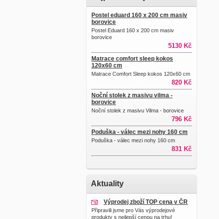
Postel eduard 160 x 200 cm masiv
borovice
Postel Eduard 160 x 200 cm masiv
borovice
5130 Kč
Matrace comfort sleep kokos
120x60 cm
Matrace Comfort Sleep kokos 120x60 cm
820 Kč
Noční stolek z masivu vilma -
borovice
Noční stolek z masivu Vilma - borovice
796 Kč
Poduška - válec mezi nohy 160 cm
Poduška - válec mezi nohy 160 cm
831 Kč
Aktuality
Výprodej zboží TOP cena v ČR
Připravili jsme pro Vás výprodejové
produkty s nejlepší cenou na trhu!