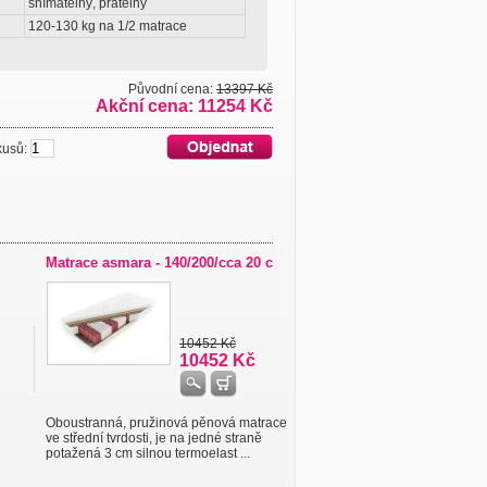
snímatelný, pratelný
120-130 kg na 1/2 matrace
Původní cena:
13397 Kč
Akční cena: 11254 Kč
usů:
Matrace asmara - 140/200/cca 20 c
10452 Kč
10452 Kč
Oboustranná, pružinová pěnová matrace
ve střední tvrdosti, je na jedné straně
potažená 3 cm silnou termoelast ...