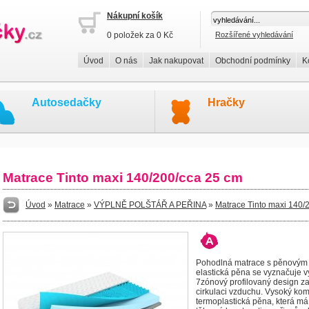
Nákupní košík
0 položek za 0 Kč
Rozšířené vyhledávání
Úvod
O nás
Jak nakupovat
Obchodní podmínky
K
Autosedačky
Hračky
Matrace Tinto maxi 140/200/cca 25 cm
Úvod
»
Matrace
»
VÝPLNĚ POLŠTÁŘ A PEŘINA
»
Matrace Tinto maxi 140/
Pohodlná matrace s pěnovým j
elastická pěna se vyznačuje vy
7zónový profilovaný design zaj
cirkulaci vzduchu. Vysoký kom
termoplastická pěna, která má 