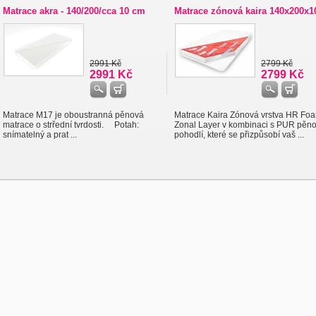
Matrace akra - 140/200/cca 10 cm
Matrace zónová kaira 140x200x1
2991 Kč
2799 Kč
2991 Kč
2799 Kč
Matrace M17 je oboustranná pěnová
Matrace Kaira Zónová vrstva HR Fo
matrace o strřední tvrdosti. Potah:
Zonal Layer v kombinaci s PUR pěn
snímatelný a prat ...
pohodlí, které se přizpůsobí vaš ...