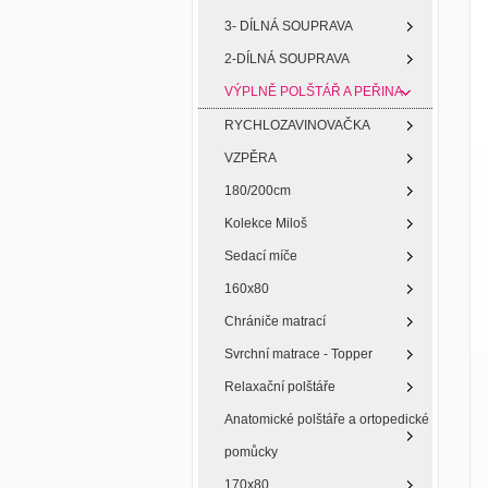
3- DÍLNÁ SOUPRAVA
2-DÍLNÁ SOUPRAVA
VÝPLNĚ POLŠTÁŘ A PEŘINA
RYCHLOZAVINOVAČKA
VZPĚRA
180/200cm
Kolekce Miloš
Sedací míče
160x80
Chrániče matrací
Svrchní matrace - Topper
Relaxační polštáře
Anatomické polštáře a ortopedické
pomůcky
170x80