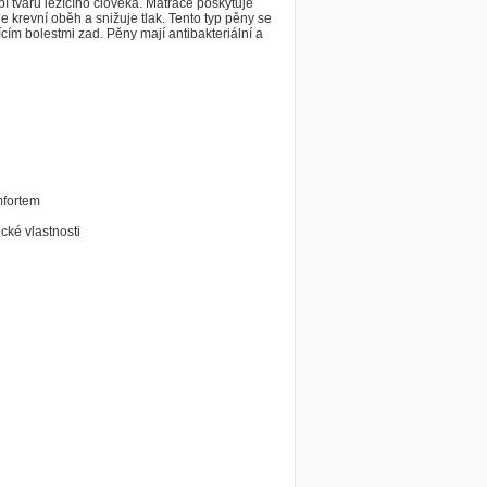
í tvaru ležícího člověka. Matrace poskytuje
e krevní oběh a snižuje tlak. Tento typ pěny se
cím bolestmi zad. Pěny mají antibakteriální a
mfortem
cké vlastnosti