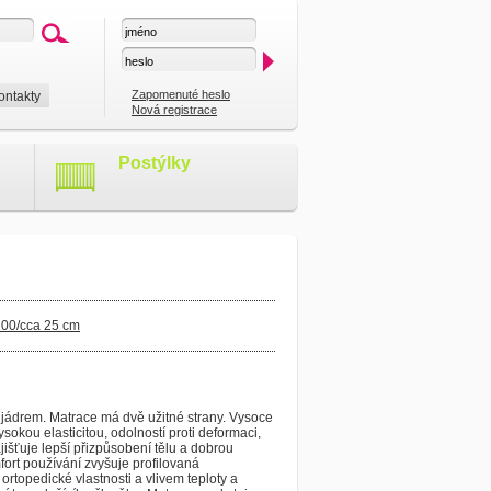
Zapomenuté heslo
ontakty
Nová registrace
Postýlky
200/cca 25 cm
ádrem. Matrace má dvě užitné strany. Vysoce
sokou elasticitou, odolností proti deformaci,
išťuje lepší přizpůsobení tělu a dobrou
fort používání zvyšuje profilovaná
ortopedické vlastnosti a vlivem teploty a