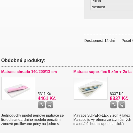
Potah
Nosnost
Dostupnost:
14 dní
Počet k
Obdobné produkty:
Matrace almada 140/200/13 cm
Matrace super-flex 9 zón + 2x la
5311 Kč
8337 Kč
4461 Kč
8337 Kč
Jednoduchý model pěnové matrace se
Matrace SUPERFLEX 9 zón + latex
liší od standardního modelu použitím
Matrace je vyrobena ze čtyř různých
zónově profilované pěny na jedné st ...
materiálů: horní super elastická ...