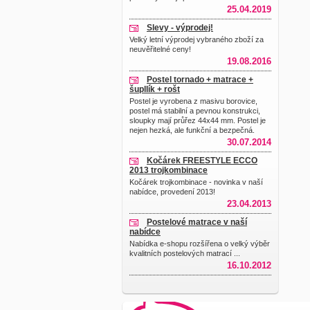
25.04.2019
Slevy - výprodej!
Velký letní výprodej vybraného zboží za
neuvěřitelné ceny!
19.08.2016
Postel tornado + matrace +
šupllík + rošt
Postel je vyrobena z masivu borovice,
postel má stabilní a pevnou konstrukci,
sloupky mají průřez 44x44 mm. Postel je
nejen hezká, ale funkční a bezpečná.
30.07.2014
Kočárek FREESTYLE ECCO
2013 trojkombinace
Kočárek trojkombinace - novinka v naší
nabídce, provedení 2013!
23.04.2013
Postelové matrace v naší
nabídce
Nabídka e-shopu rozšířena o velký výběr
kvalitních postelových matrací ...
16.10.2012