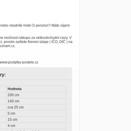
 nebo vlastníte hotel či penzion? Máte zájem
me možnost nákupu za velkoobchodní ceny. V
i, prosím zašlete firemní údaje ( IČO, DIČ ) na
eznam.cz.
 www.postylky-postele.cz
ry:
Hodnota
200 cm
140 cm
cca 25 cm
5 cm
15 cm
4 cm