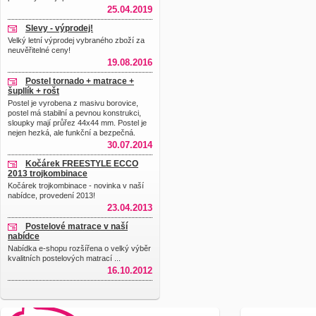
25.04.2019
Slevy - výprodej!
Velký letní výprodej vybraného zboží za
neuvěřitelné ceny!
19.08.2016
Postel tornado + matrace +
šupllík + rošt
Postel je vyrobena z masivu borovice,
postel má stabilní a pevnou konstrukci,
sloupky mají průřez 44x44 mm. Postel je
nejen hezká, ale funkční a bezpečná.
30.07.2014
Kočárek FREESTYLE ECCO
2013 trojkombinace
Kočárek trojkombinace - novinka v naší
nabídce, provedení 2013!
23.04.2013
Postelové matrace v naší
nabídce
Nabídka e-shopu rozšířena o velký výběr
kvalitních postelových matrací ...
16.10.2012