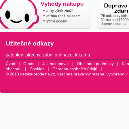
•
velký výběr zboží
•
Při nákupu v celk
většina zboží skladem
částce nad 15000
•
rychlé dodání
doprava zdarma
Užitečné odkazy
zateplení střechy
,
zubní ordinace
,
lékárna
,
Úvod
|
O nás
|
Jak nakupovat
|
Obchodní podmínky
|
Kon
obchodu
|
Cookies
|
Ochrana osobních údajů
|
© 2010 detska-prodejna.cz, všechna práva vyhrazena, vytvořeno v