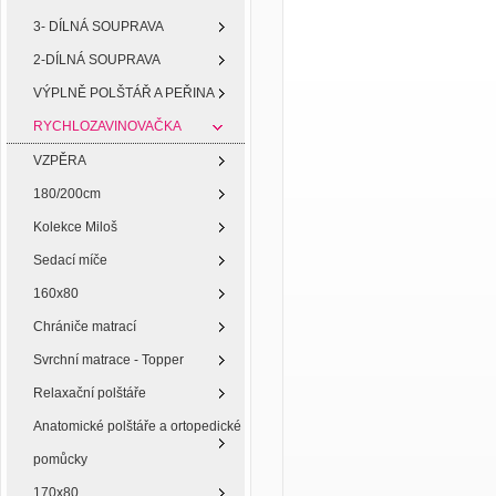
3- DÍLNÁ SOUPRAVA
2-DÍLNÁ SOUPRAVA
VÝPLNĚ POLŠTÁŘ A PEŘINA
RYCHLOZAVINOVAČKA
VZPĚRA
180/200cm
Kolekce Miloš
Sedací míče
160x80
Chrániče matrací
Svrchní matrace - Topper
Relaxační polštáře
Anatomické polštáře a ortopedické
pomůcky
170x80