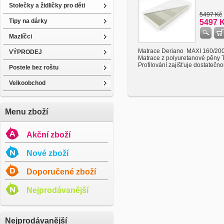
Stolečky a židličky pro děti
5497 Kč
Tipy na dárky
5497 
Mazlíčci
Matrace Deriano MAXI 160/200
VÝPRODEJ
Matrace z polyuretanové pěny 
Profilování zajišťuje dostatečnou
Postele bez roštu
Velkoobchod
Menu zboží
Akční zboží
Nové zboží
Doporučené zboží
Nejprodávanější
Nejprodávanější