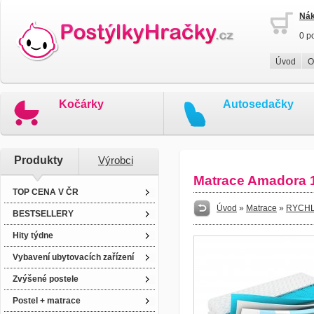
Nák
0 p
Úvod
O
Kočárky
Autosedačky
Produkty
Výrobci
Matrace Amadora 
TOP CENA V ČR
Úvod
»
Matrace
»
RYCHL
BESTSELLERY
Hity týdne
Vybavení ubytovacích zařízení
Zvýšené postele
Postel + matrace