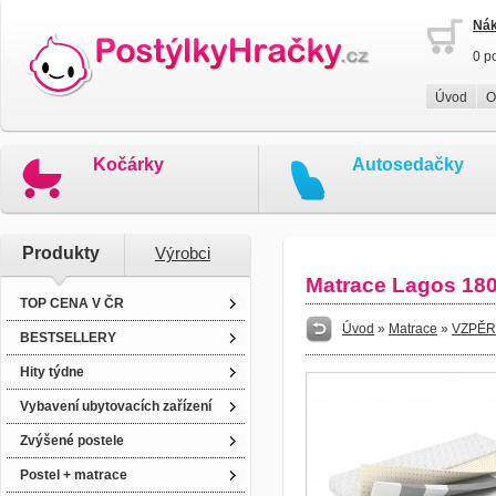
Nák
0 p
Úvod
O
Kočárky
Autosedačky
Produkty
Výrobci
Matrace Lagos 180
TOP CENA V ČR
Úvod
»
Matrace
»
VZPĚR
BESTSELLERY
Hity týdne
Vybavení ubytovacích zařízení
Zvýšené postele
Postel + matrace