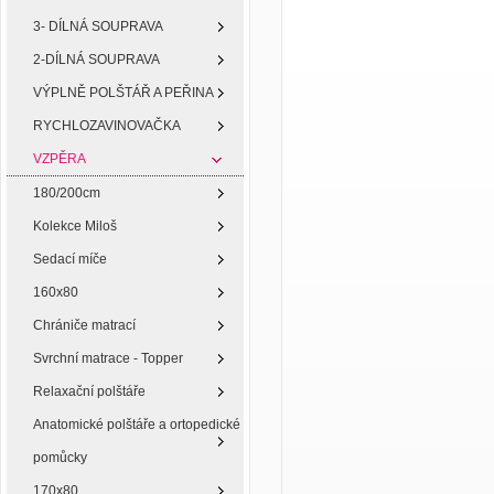
3- DÍLNÁ SOUPRAVA
2-DÍLNÁ SOUPRAVA
VÝPLNĚ POLŠTÁŘ A PEŘINA
RYCHLOZAVINOVAČKA
VZPĚRA
180/200cm
Kolekce Miloš
Sedací míče
160x80
Chrániče matrací
Svrchní matrace - Topper
Relaxační polštáře
Anatomické polštáře a ortopedické
pomůcky
170x80