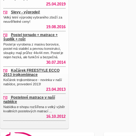
25.04.2019
Slevy - výprodej!
Velký letní výprodej vybraného zboží za
neuvěřitelné ceny!
19.08.2016
Postel tornado + matrace +
šupllík + rošt
Postel je vyrobena z masivu borovice,
postel má stabilní a pevnou konstrukci,
sloupky mají průřez 44x44 mm. Postel je
nejen hezká, ale funkční a bezpečná.
30.07.2014
Kočárek FREESTYLE ECCO
2013 trojkombinace
Kočárek trojkombinace - novinka v naší
nabídce, provedení 2013!
23.04.2013
Postelové matrace v naší
nabídce
Nabídka e-shopu rozšířena o velký výběr
kvalitních postelových matrací ...
16.10.2012