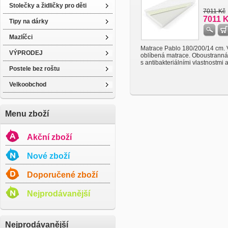
Stolečky a židličky pro děti
7011 Kč
7011 
Tipy na dárky
Mazlíčci
Matrace Pablo 180/200/14 cm. 
VÝPRODEJ
oblíbená matrace. Oboustranná
s antibakteriálními vlastnostmi a 
Postele bez roštu
Velkoobchod
Menu zboží
Akční zboží
Nové zboží
Doporučené zboží
Nejprodávanější
Nejprodávanější