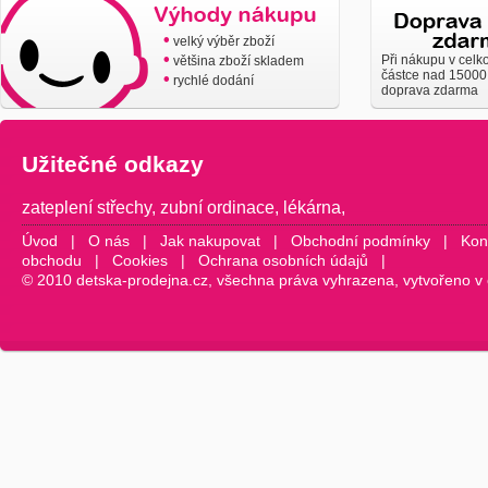
•
velký výběr zboží
•
Při nákupu v celk
většina zboží skladem
částce nad 15000
•
rychlé dodání
doprava zdarma
Užitečné odkazy
zateplení střechy
,
zubní ordinace
,
lékárna
,
Úvod
|
O nás
|
Jak nakupovat
|
Obchodní podmínky
|
Kon
obchodu
|
Cookies
|
Ochrana osobních údajů
|
© 2010 detska-prodejna.cz, všechna práva vyhrazena, vytvořeno v