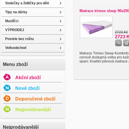
Stolečky a židličky pro děti
Matrace trimex sleep 90x20
Tipy na dárky
Mazlíčci
VÝPRODEJ
2723 Kč
2723 
Postele bez roštu
Velkoobchod
Matrace Trimex Sleep Komfortn
cenově dostupná volba pro ka
spaní. Kvalitní pěnová matrace 
Menu zboží
Akční zboží
Nové zboží
Doporučené zboží
Nejprodávanější
Nejprodávanější