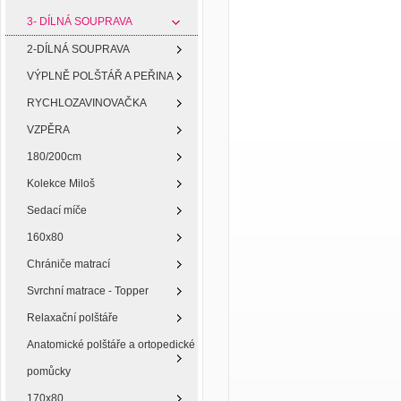
3- DÍLNÁ SOUPRAVA
2-DÍLNÁ SOUPRAVA
VÝPLNĚ POLŠTÁŘ A PEŘINA
RYCHLOZAVINOVAČKA
VZPĚRA
180/200cm
Kolekce Miloš
Sedací míče
160x80
Chrániče matrací
Svrchní matrace - Topper
Relaxační polštáře
Anatomické polštáře a ortopedické
pomůcky
170x80