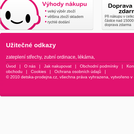
•
velký výběr zboží
•
Při nákupu v celk
většina zboží skladem
částce nad 15000
•
rychlé dodání
doprava zdarma
Užitečné odkazy
zateplení střechy
,
zubní ordinace
,
lékárna
,
Úvod
|
O nás
|
Jak nakupovat
|
Obchodní podmínky
|
Kon
obchodu
|
Cookies
|
Ochrana osobních údajů
|
© 2010 detska-prodejna.cz, všechna práva vyhrazena, vytvořeno v