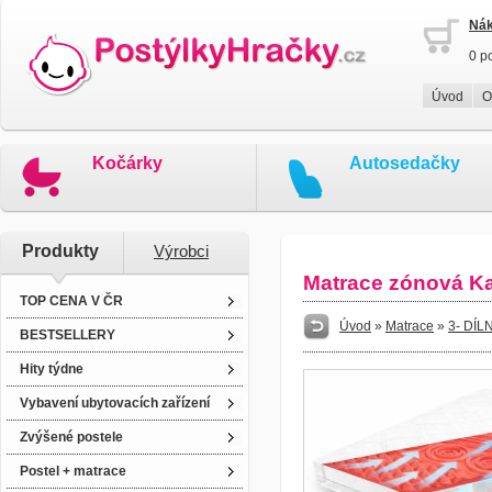
Nák
0 p
Úvod
O
Kočárky
Autosedačky
Produkty
Výrobci
Matrace zónová K
TOP CENA V ČR
Úvod
»
Matrace
»
3- DÍ
BESTSELLERY
Hity týdne
Vybavení ubytovacích zařízení
Zvýšené postele
Postel + matrace