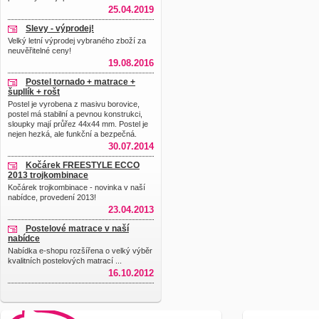
25.04.2019
Slevy - výprodej!
Velký letní výprodej vybraného zboží za
neuvěřitelné ceny!
19.08.2016
Postel tornado + matrace +
šupllík + rošt
Postel je vyrobena z masivu borovice,
postel má stabilní a pevnou konstrukci,
sloupky mají průřez 44x44 mm. Postel je
nejen hezká, ale funkční a bezpečná.
30.07.2014
Kočárek FREESTYLE ECCO
2013 trojkombinace
Kočárek trojkombinace - novinka v naší
nabídce, provedení 2013!
23.04.2013
Postelové matrace v naší
nabídce
Nabídka e-shopu rozšířena o velký výběr
kvalitních postelových matrací ...
16.10.2012