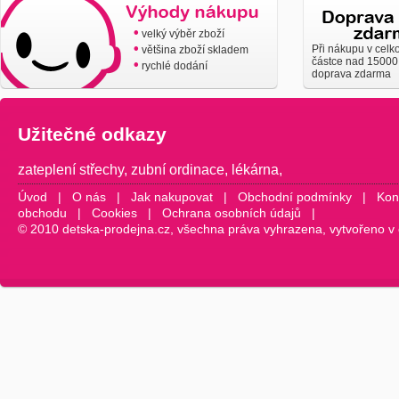
•
velký výběr zboží
•
Při nákupu v celk
většina zboží skladem
částce nad 15000
•
rychlé dodání
doprava zdarma
Užitečné odkazy
zateplení střechy
,
zubní ordinace
,
lékárna
,
Úvod
|
O nás
|
Jak nakupovat
|
Obchodní podmínky
|
Kon
obchodu
|
Cookies
|
Ochrana osobních údajů
|
© 2010 detska-prodejna.cz, všechna práva vyhrazena, vytvořeno v