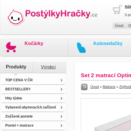
Nák
0 p
Úvod
O
Kočárky
Autosedačky
Produkty
Výrobci
Set 2 matrací Opt
TOP CENA V ČR
Úvod
»
Matrace
»
Zvýhod
BESTSELLERY
Hity týdne
Vybavení ubytovacích zařízení
Zvýšené postele
Postel + matrace