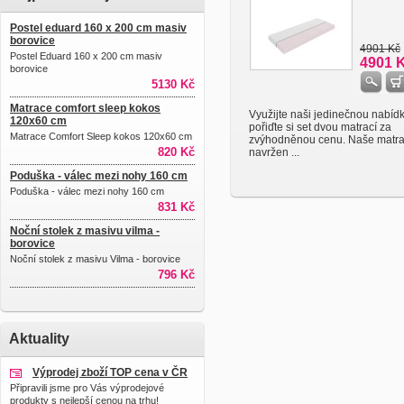
Postel eduard 160 x 200 cm masiv
borovice
4901 Kč
Postel Eduard 160 x 200 cm masiv
4901 
borovice
5130 Kč
Matrace comfort sleep kokos
Využijte naši jedinečnou nabíd
120x60 cm
pořiďte si set dvou matrací za
Matrace Comfort Sleep kokos 120x60 cm
zvýhodněnou cenu. Naše matra
820 Kč
navržen ...
Poduška - válec mezi nohy 160 cm
Poduška - válec mezi nohy 160 cm
831 Kč
Noční stolek z masivu vilma -
borovice
Noční stolek z masivu Vilma - borovice
796 Kč
Aktuality
Výprodej zboží TOP cena v ČR
Připravili jsme pro Vás výprodejové
produkty s nejlepší cenou na trhu!