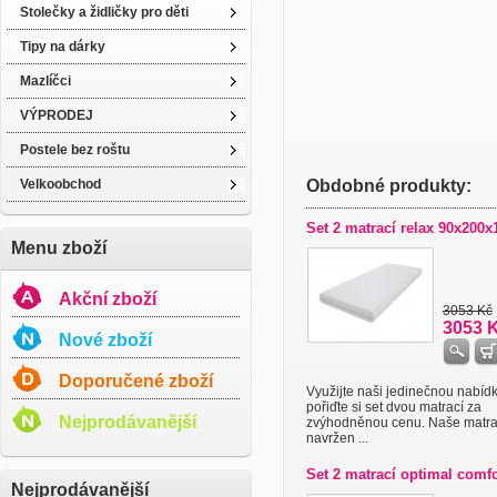
Stolečky a židličky pro děti
Tipy na dárky
Mazlíčci
VÝPRODEJ
Postele bez roštu
Velkoobchod
Obdobné produkty:
Set 2 matrací relax 90x200
Menu zboží
Akční zboží
3053 Kč
3053 
Nové zboží
Doporučené zboží
Využijte naši jedinečnou nabíd
pořiďte si set dvou matrací za
Nejprodávanější
zvýhodněnou cenu. Naše matra
navržen ...
Set 2 matrací optimal comfo
Nejprodávanější