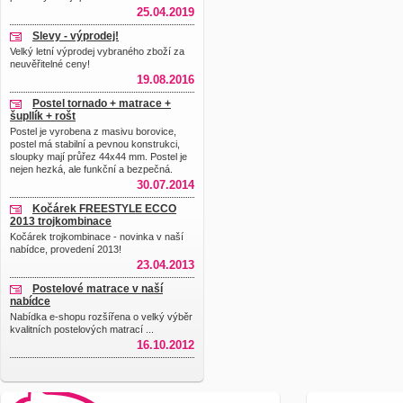
25.04.2019
Slevy - výprodej!
Velký letní výprodej vybraného zboží za
neuvěřitelné ceny!
19.08.2016
Postel tornado + matrace +
šupllík + rošt
Postel je vyrobena z masivu borovice,
postel má stabilní a pevnou konstrukci,
sloupky mají průřez 44x44 mm. Postel je
nejen hezká, ale funkční a bezpečná.
30.07.2014
Kočárek FREESTYLE ECCO
2013 trojkombinace
Kočárek trojkombinace - novinka v naší
nabídce, provedení 2013!
23.04.2013
Postelové matrace v naší
nabídce
Nabídka e-shopu rozšířena o velký výběr
kvalitních postelových matrací ...
16.10.2012