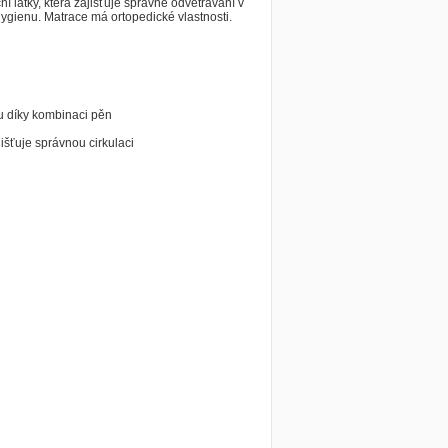
ní látky, která zajišťuje správné odvětrávání v
ygienu. Matrace má ortopedické vlastnosti.
lu díky kombinaci pěn
jišťuje správnou cirkulaci