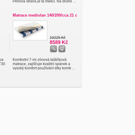
Pěnová strana je ta měkčí. Na druhé ...
Matrace mediolan 140/200/cca 21 c
10225 Kč
8589 Kč
ice
Komfortní 7-mi zónová taštičková
T30
matrace, zajišťuje kvalitní spánek a
vysoký komfort používání díky komb ...