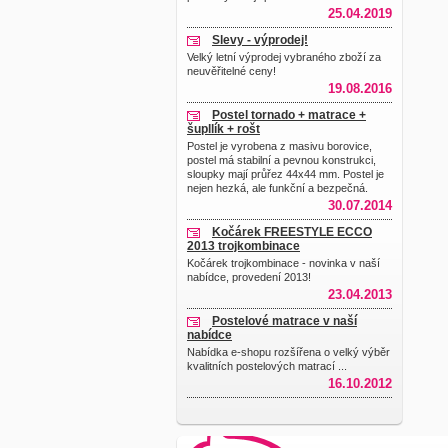
25.04.2019
Slevy - výprodej!
Velký letní výprodej vybraného zboží za
neuvěřitelné ceny!
19.08.2016
Postel tornado + matrace +
šupllík + rošt
Postel je vyrobena z masivu borovice,
postel má stabilní a pevnou konstrukci,
sloupky mají průřez 44x44 mm. Postel je
nejen hezká, ale funkční a bezpečná.
30.07.2014
Kočárek FREESTYLE ECCO
2013 trojkombinace
Kočárek trojkombinace - novinka v naší
nabídce, provedení 2013!
23.04.2013
Postelové matrace v naší
nabídce
Nabídka e-shopu rozšířena o velký výběr
kvalitních postelových matrací ...
16.10.2012