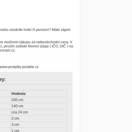
 nebo vlastníte hotel či penzion? Máte zájem
me možnost nákupu za velkoobchodní ceny. V
i, prosím zašlete firemní údaje ( IČO, DIČ ) na
eznam.cz.
 www.postylky-postele.cz
ry:
Hodnota
200 cm
140 cm
cca 24 cm
3 cm
3 cm
1 cm