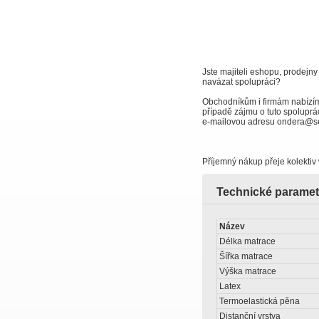
Jste majiteli eshopu, prodejny
navázat spolupráci?
Obchodníkům i firmám nabízí
případě zájmu o tuto spoluprác
e-mailovou adresu ondera@s
Příjemný nákup přeje kolektiv
Technické paramet
Název
Délka matrace
Šířka matrace
Výška matrace
Latex
Termoelastická pěna
Distanční vrstva