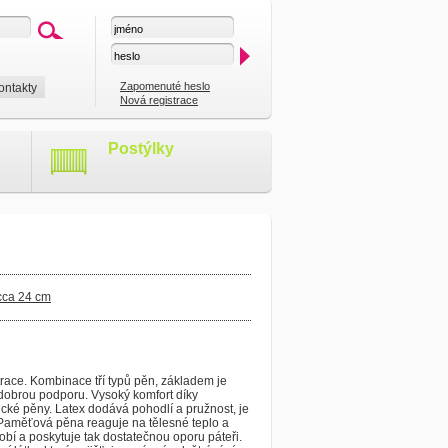
Zapomenuté heslo
ontakty
Nová registrace
Postýlky
cca 24 cm
ace. Kombinace tří typů pěn, základem je
e dobrou podporu. Vysoký komfort díky
ické pěny. Latex dodává pohodlí a pružnost, je
Paměťová pěna reaguje na tělesné teplo a
bí a poskytuje tak dostatečnou oporu páteři.