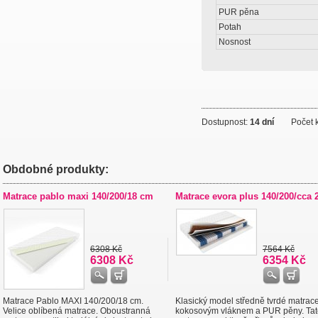
PUR pěna
Potah
Nosnost
Dostupnost:
14 dní
Počet k
Obdobné produkty:
Matrace pablo maxi 140/200/18 cm
Matrace evora plus 140/200/cca 
6308 Kč
7564 Kč
6308 Kč
6354 Kč
Matrace Pablo MAXI 140/200/18 cm.
Klasický model středně tvrdé matrace
Velice oblíbená matrace. Oboustranná
kokosovým vláknem a PUR pěny. Tat