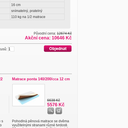
16 cm
snímatelný, pratelný
110 kg na 1/2 matrace
Původní cena:
12674 Kč
Akční cena: 10646 Kč
usů:
22
Matrace ponta 140/200/cca 12 cm
6638 Kč
5576 Kč
 s
Pohodlná pěnová matrace se dvěma
o
využitelnými stranami různé tvrdosti.