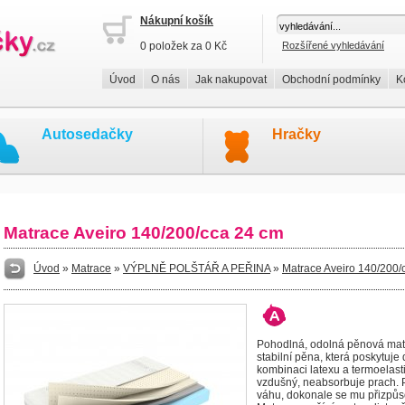
Nákupní košík
0 položek za 0 Kč
Rozšířené vyhledávání
Úvod
O nás
Jak nakupovat
Obchodní podmínky
K
Autosedačky
Hračky
Matrace Aveiro 140/200/cca 24 cm
Úvod
»
Matrace
»
VÝPLNĚ POLŠTÁŘ A PEŘINA
»
Matrace Aveiro 140/200/
Pohodlná, odolná pěnová matr
stabilní pěna, která poskytuj
kombinaci latexu a termoelast
vzdušný, neabsorbuje prach. 
váhu, dokonale se mu přizpůso