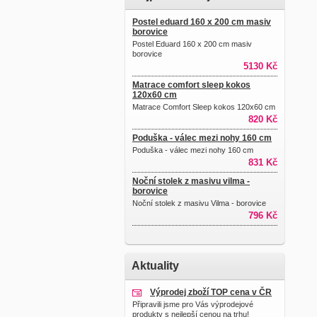
Postel eduard 160 x 200 cm masiv
borovice
Postel Eduard 160 x 200 cm masiv
borovice
5130 Kč
Matrace comfort sleep kokos
120x60 cm
Matrace Comfort Sleep kokos 120x60 cm
820 Kč
Poduška - válec mezi nohy 160 cm
Poduška - válec mezi nohy 160 cm
831 Kč
Noční stolek z masivu vilma -
borovice
Noční stolek z masivu Vilma - borovice
796 Kč
Aktuality
Výprodej zboží TOP cena v ČR
Připravili jsme pro Vás výprodejové
produkty s nejlepší cenou na trhu!