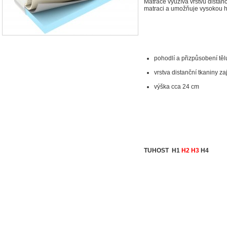
Matrace využívá vrstvu distanč
matraci a umožňuje vysokou h
pohodlí a přizpůsobení tě
vrstva distanční tkaniny za
výška cca 24 cm
TUHOST H1
H2 H3
H4