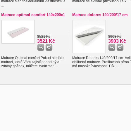
matrace s antibakteriálními vlastnostmi a
matrace se aktivně přizpůsobuje k ...
...
Matrace optimal comfort 140x200x1
Matrace dolores 140/200/17 cm
3521 Kč
3903 Kč
3521 Kč
3903 Kč
Matrace Optimal comfort Pokud hledáte
Matrace Dolores 140/200/17 cm. Vel
matraci, která Vám zajistí pohodlný a
oblíbená matrace. Profilovaná pěna 
zdravý spánek, můžete zvolit mat ...
má masážní vlastnosti. Dík ...