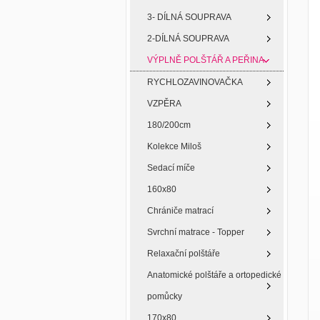
3- DÍLNÁ SOUPRAVA
2-DÍLNÁ SOUPRAVA
VÝPLNĚ POLŠTÁŘ A PEŘINA
RYCHLOZAVINOVAČKA
VZPĚRA
180/200cm
Kolekce Miloš
Sedací míče
160x80
Chrániče matrací
Svrchní matrace - Topper
Relaxační polštáře
Anatomické polštáře a ortopedické
pomůcky
170x80